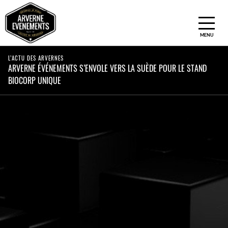
ACCUEIL
L’ACTU DES ARVERNES
ARVERNE ÉVÉNEMENTS S’ENVOLE VERS LA SUÈDE POUR LE STAND
NOS ACTIVITÉS
BIOCORP UNIQUE
NOS EQUIPES
L’ACTU DES ARVERNES
LA K E S S
LA FABRIK
CONTACT