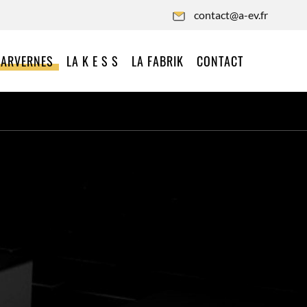
contact@a-ev.fr
 ARVERNES
LA K E S S
LA FABRIK
CONTACT