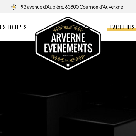
93 avenue d’Aubière, 63800 Cournon d’Auvergne
OS EQUIPES
L’ACTU DES