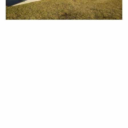
Arverne Événements est une entreprise à taille humaine composée
d’équipes dédiées à la conception et à la fabrication de stands, à la
location de chapiteaux, à la gestion administrative et commerciale,
d’un service communication et d’un bureau d’étude. Les Arvernes