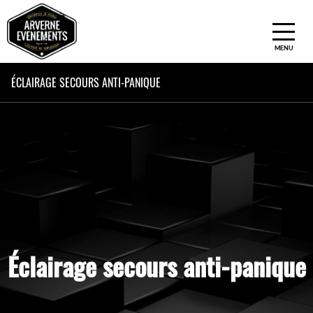
ACCUEIL
ÉCLAIRAGE SECOURS ANTI-PANIQUE
NOS ACTIVITÉS
NOS EQUIPES
L’ACTU DES ARVERNES
LA K E S S
LA FABRIK
CONTACT
Éclairage secours anti-panique