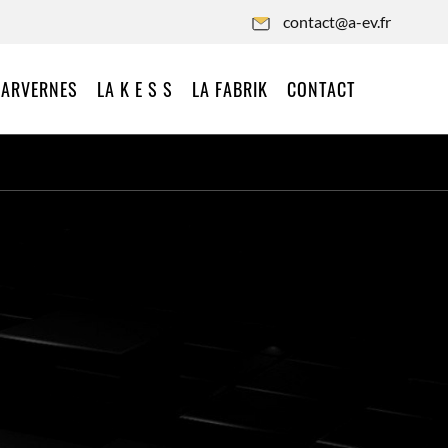
contact@a-ev.fr
 ARVERNES
LA K E S S
LA FABRIK
CONTACT