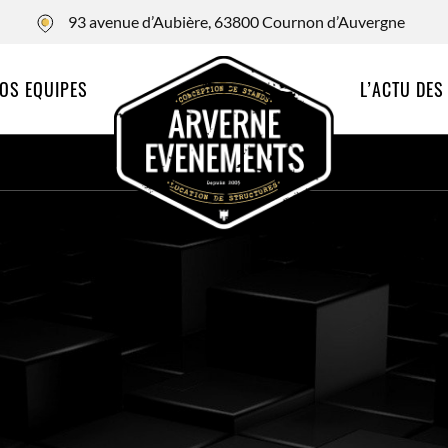
93 avenue d’Aubière, 63800 Cournon d’Auvergne
OS EQUIPES
L’ACTU DES