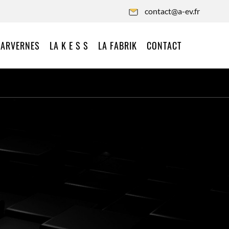
contact@a-ev.fr
 ARVERNES
LA K E S S
LA FABRIK
CONTACT