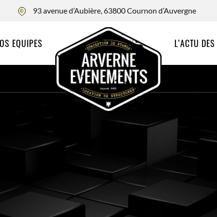
93 avenue d’Aubière, 63800 Cournon d’Auvergne
OS EQUIPES
L’ACTU DES