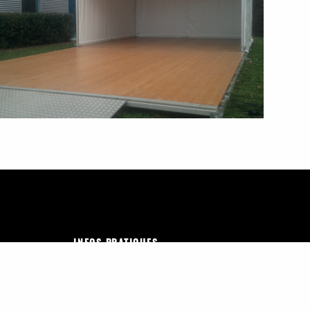
INFOS PRATIQUES
04 73 77 07 53
93 avenue d’Aubière, 63800 Cournon