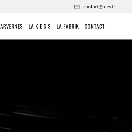
contact@a-ev.fr
 ARVERNES
LA K E S S
LA FABRIK
CONTACT