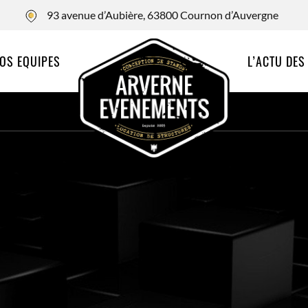
93 avenue d’Aubière, 63800 Cournon d’Auvergne
OS EQUIPES
L’ACTU DES