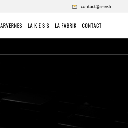
contact@a-ev.fr
 ARVERNES
LA K E S S
LA FABRIK
CONTACT