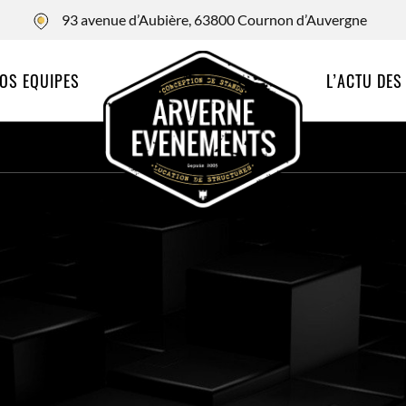
93 avenue d’Aubière, 63800 Cournon d’Auvergne
OS EQUIPES
L’ACTU DES