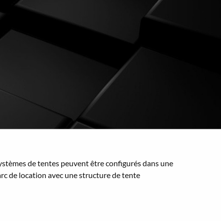
 systèmes de tentes peuvent être configurés dans une
arc de location avec une structure de tente