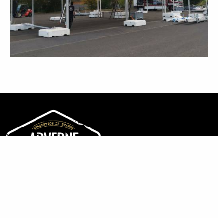
Arverne Événements est une entreprise à taille humaine composée
d’équipes dédiées à la conception et à la fabrication de stands, à la