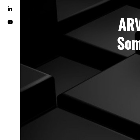
ARV
Som