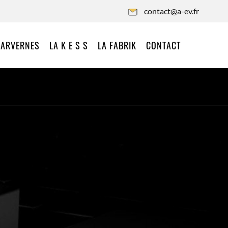
contact@a-ev.fr
 ARVERNES
LA K E S S
LA FABRIK
CONTACT