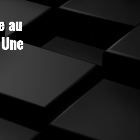
e au
 Une