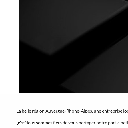
La belle région Auvergne-Rhône-Alpes, une entreprise loca
🌾✨Nous sommes fiers de vous partager notre participati